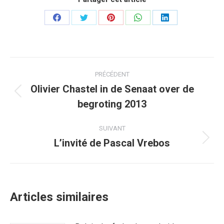
Partager
Partager
Partager
Partager
Partager
sur
sur
sur
sur
sur
Facebook
Twitter
Pinterest
WhatsApp
LinkedIn
Navigation
PRÉCÉDENT
article
Olivier Chastel in de Senaat over de
Article
begroting 2013
précédent
:
SUIVANT
L’invité de Pascal Vrebos
Article
suivant
:
Articles similaires