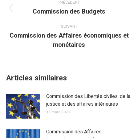
PRÉCÉDENT
article
Commission des Budgets
Article
précédent
:
SUIVANT
Commission des Affaires économiques et
Article
monétaires
suivant
:
Articles similaires
Commission des Libertés civiles, de la
justice et des affaires intérieures
11 mars 2020
Commission des Affaires