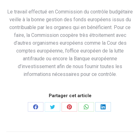
Le travail effectué en Commission du contrôle budgétaire
veille à la bonne gestion des fonds européens issus du
contribuable par les organes qui en bénéficient. Pour ce
faire, la Commission coopère très étroitement avec
d’autres organismes européens comme la Cour des
comptes européenne, l’office européen de la lutte
antifraude ou encore la Banque européenne
d’investissement afin de nous fournir toutes les
informations nécessaires pour ce contrôle.
Partager cet article
Partager
Partager
Partager
Partager
Partager
sur
sur
sur
sur
sur
Facebook
Twitter
Pinterest
WhatsApp
LinkedIn
Navigation