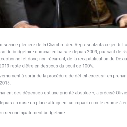
 séance plénière de la Chambre des Représentants ce jeudi. Lors
e solde budgétaire nominal en baisse depuis 2009, passant de -5
xceptionnel et donc, non récurrent, de la recapitalisation de Dex
r 2013 reste d’être en dessous du seuil de 100%.
ernement à sortir de la procédure de déficit excessif en prena
 2013.
manent des dépenses est une priorité absolue », a précisé Olivie
epuis sa mise en place atteignent un impact cumulé estimé à env
 au second ajustement budgétaire.