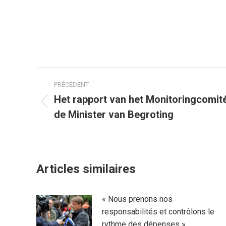
Navigation
PRÉCÉDENT
article
Het rapport van het Monitoringcomit
Article
de Minister van Begroting
précédent
:
Articles similaires
« Nous prenons nos
responsabilités et contrôlons le
rythme des dépenses »