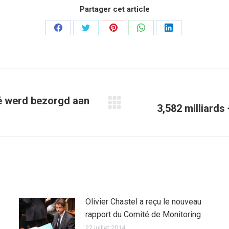
Partager cet article
Partager
Partager
Partager
Partager
Partager
sur
sur
sur
sur
sur
Facebook
Twitter
Pinterest
WhatsApp
LinkedIn
é werd bezorgd aan
3,582 milliards
Article
suivant
:
Olivier Chastel a reçu le nouveau
rapport du Comité de Monitoring
22 juillet 2014