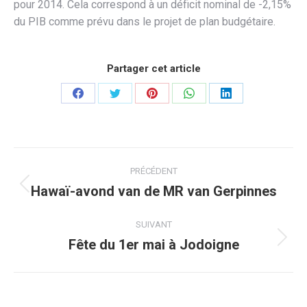
pour 2014. Cela correspond à un déficit nominal de -2,15%
du PIB comme prévu dans le projet de plan budgétaire.
Partager cet article
Partager
Partager
Partager
Partager
Partager
sur
sur
sur
sur
sur
Facebook
Twitter
Pinterest
WhatsApp
LinkedIn
Navigation
PRÉCÉDENT
article
Hawaï-avond van de MR van Gerpinnes
Article
précédent
:
SUIVANT
Fête du 1er mai à Jodoigne
Article
suivant
: