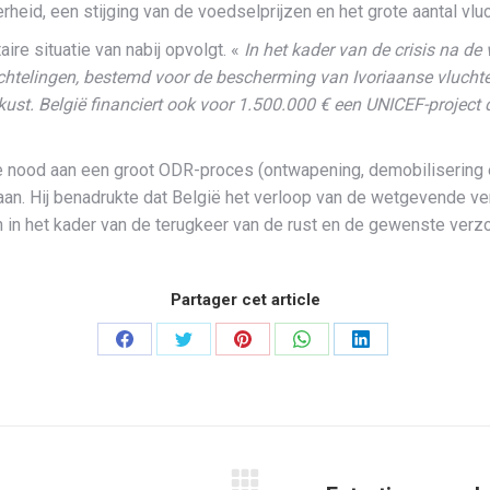
id, een stijging van de voedselprijzen en het grote aantal vluc
ire situatie van nabij opvolgt. «
In het kader van de crisis na de
htelingen, bestemd voor de bescherming van Ivoriaanse vluchtel
ust. België financiert ook voor 1.500.000 € een UNICEF-project
 nood aan een groot ODR-proces (ontwapening, demobilisering en 
staan. Hij benadrukte dat België het verloop van de wetgevende 
n in het kader van de terugkeer van de rust en de gewenste verz
Partager cet article
Partager
Partager
Partager
Partager
Partager
sur
sur
sur
sur
sur
Facebook
Twitter
Pinterest
WhatsApp
LinkedIn