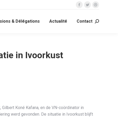
La
La
La
page
page
page
ions & Délégations
Actualité
Contact
Facebook
Twitter
Dribble
Recherche
s'ouvre
s'ouvre
s'ouvre
:
dans
dans
dans
une
une
une
nouvelle
nouvelle
nouvelle
atie in Ivoorkust
fenêtre
fenêtre
fenêtre
, Gilbert Koné Kafana, en de VN-coördinator in
ring werd gevonden. De situatie in Ivoorkust blijft