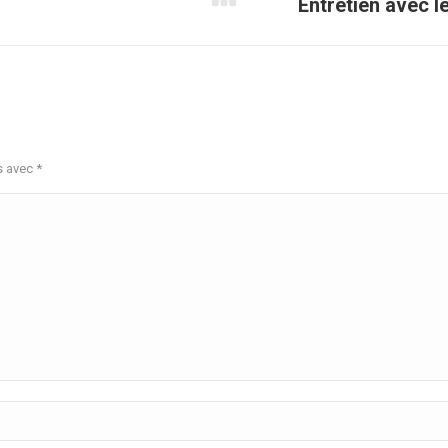
Entretien avec l
Article
suivant
:
s avec
*