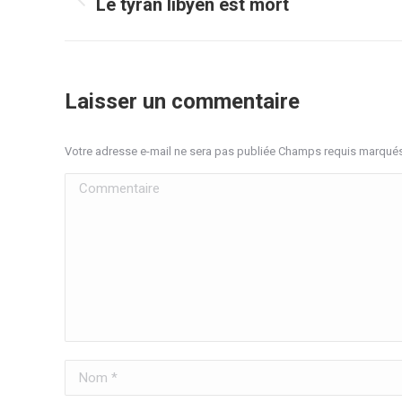
article
Le tyran libyen est mort
Article
précédent
:
Laisser un commentaire
Votre adresse e-mail ne sera pas publiée Champs requis marqué
Commentaire
Nom *