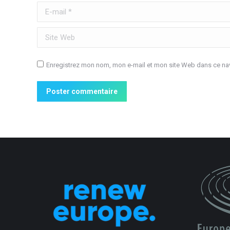
E-mail *
Site Web
Enregistrez mon nom, mon e-mail et mon site Web dans ce nav
Poster commentaire