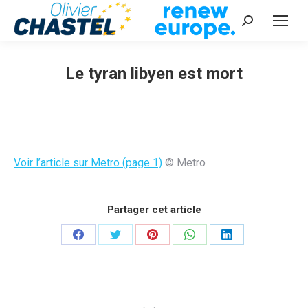
Recherche
:
Le tyran libyen est mort
Vous êtes ici :
Voir l’article sur Metro (page 1)
© Metro
Partager cet article
Partager
Partager
Partager
Partager
Partager
sur
sur
sur
sur
sur
Facebook
Twitter
Pinterest
WhatsApp
LinkedIn
Navigation