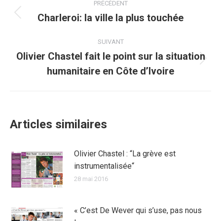
PRÉCÉDENT
article
Charleroi: la ville la plus touchée
Article
précédent
:
SUIVANT
Olivier Chastel fait le point sur la situation
Article
humanitaire en Côte d’Ivoire
suivant
:
Articles similaires
Olivier Chastel : “La grève est
instrumentalisée“
28 mai 2016
« C’est De Wever qui s’use, pas nous