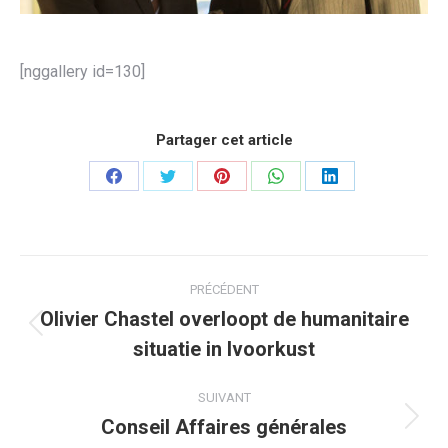
[nggallery id=130]
Partager cet article
Partager
Partager
Partager
Partager
Partager
sur
sur
sur
sur
sur
Facebook
Twitter
Pinterest
WhatsApp
LinkedIn
Navigation
PRÉCÉDENT
article
Olivier Chastel overloopt de humanitaire
Article
situatie in Ivoorkust
précédent
:
SUIVANT
Conseil Affaires générales
Article