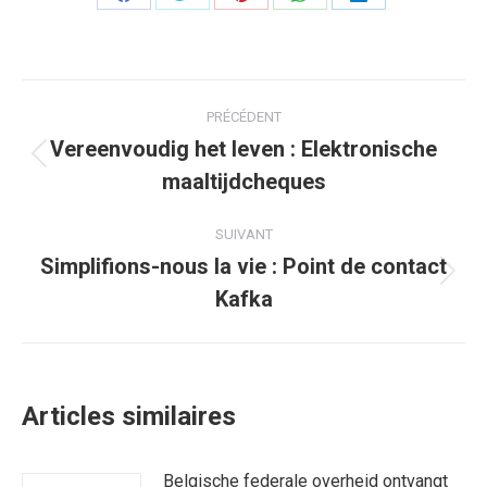
Partager
Partager
Partager
Partager
Partager
sur
sur
sur
sur
sur
Facebook
Twitter
Pinterest
WhatsApp
LinkedIn
Navigation
PRÉCÉDENT
article
Vereenvoudig het leven : Elektronische
Article
maaltijdcheques
précédent
:
SUIVANT
Simplifions-nous la vie : Point de contact
Article
Kafka
suivant
:
Articles similaires
Belgische federale overheid ontvangt