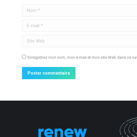
Nom *
E-mail *
Site Web
Enregistrez mon nom, mon e-mail et mon site Web dans ce nav
Poster commentaire