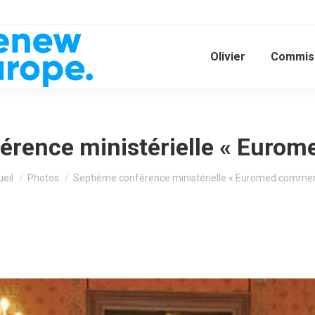
Olivier
Commiss
érence ministérielle « Euro
 êtes ici :
eil
Photos
Septième conférence ministérielle « Euromed commer