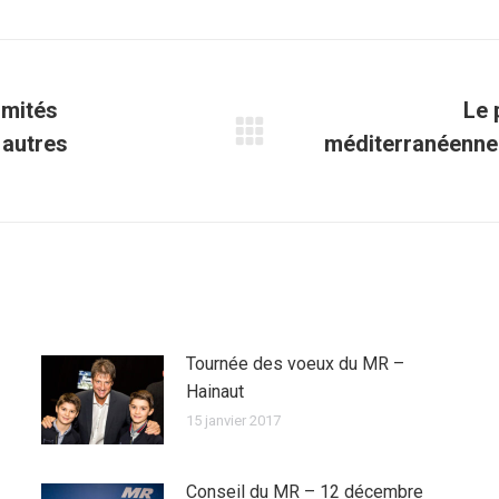
Facebook
Twitter
Pinterest
WhatsApp
LinkedIn
omités
Le 
 autres
méditerranéenne 
Article
suivant
:
Tournée des voeux du MR –
Hainaut
15 janvier 2017
Conseil du MR – 12 décembre