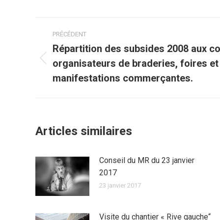
Navigation
PRÉCÉDENT
article
Répartition des subsides 2008 aux c
organisateurs de braderies, foires et
Article
précédent
manifestations commerçantes.
:
Articles similaires
Conseil du MR du 23 janvier
2017
23 janvier 2017
Visite du chantier « Rive gauche“