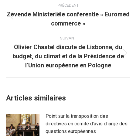
Navigation
PRÉCÉDENT
article
Zevende Ministeriële conferentie « Euromed
Article
commerce »
précédent
:
SUIVANT
Olivier Chastel discute de Lisbonne, du
budget, du climat et de la Présidence de
Article
suivant
l’Union européenne en Pologne
:
Articles similaires
Point sur la transposition des
directives en comité d’avis chargé des
questions européennes