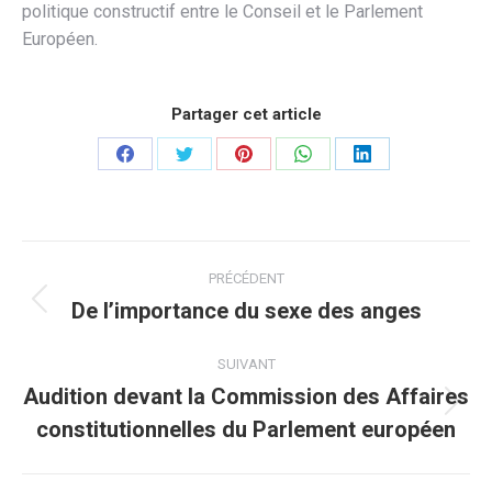
politique constructif entre le Conseil et le Parlement
Européen.
Partager cet article
Partager
Partager
Partager
Partager
Partager
sur
sur
sur
sur
sur
Facebook
Twitter
Pinterest
WhatsApp
LinkedIn
Navigation
PRÉCÉDENT
article
De l’importance du sexe des anges
Article
précédent
:
SUIVANT
Audition devant la Commission des Affaires
Article
constitutionnelles du Parlement européen
suivant
: