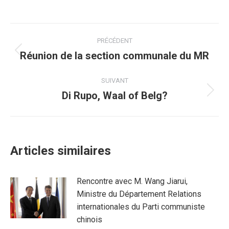
sur
sur
sur
sur
sur
Facebook
Twitter
Pinterest
WhatsApp
LinkedIn
Navigation
PRÉCÉDENT
article
Réunion de la section communale du MR
Article
précédent
:
SUIVANT
Di Rupo, Waal of Belg?
Article
suivant
:
Articles similaires
Rencontre avec M. Wang Jiarui,
Ministre du Département Relations
internationales du Parti communiste
chinois