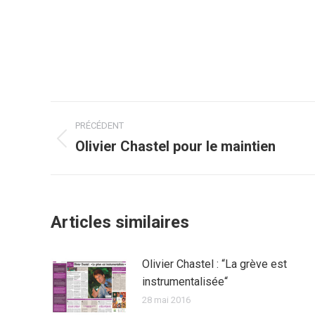
Navigation
PRÉCÉDENT
article
Olivier Chastel pour le maintien
Article
précédent
:
Articles similaires
Olivier Chastel : “La grève est
instrumentalisée“
28 mai 2016