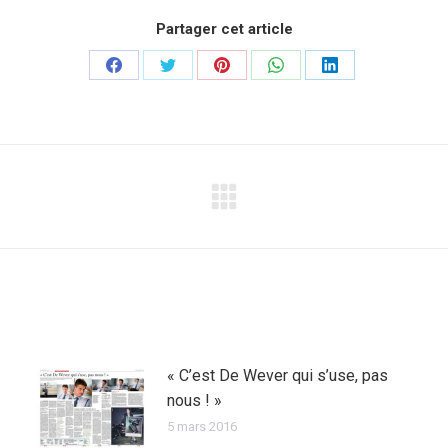
Partager cet article
Partager
Partager
Partager
Partager
Partager
sur
sur
sur
sur
sur
Facebook
Twitter
Pinterest
WhatsApp
LinkedIn
Article
suivant
:
« C’est De Wever qui s’use, pas
nous ! »
5 mars 2016