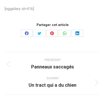
[nggallery id=416]
Partager cet article
Partager
Partager
Partager
Partager
Partager
sur
sur
sur
sur
sur
Facebook
Twitter
Pinterest
WhatsApp
LinkedIn
Navigation
PRÉCÉDENT
article
Panneaux saccagés
Article
précédent
:
SUIVANT
Un tract qui a du chien
Article
suivant
: