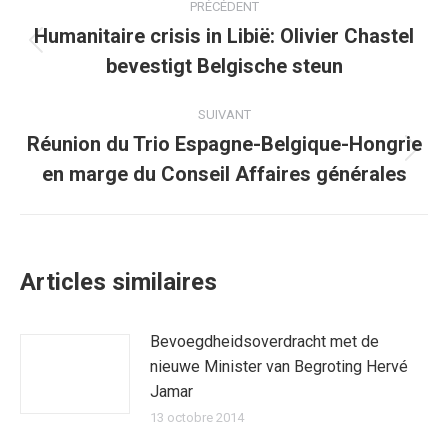
PRÉCÉDENT
article
Humanitaire crisis in Libië: Olivier Chastel
Article
bevestigt Belgische steun
précédent
:
SUIVANT
Réunion du Trio Espagne-Belgique-Hongrie
Article
en marge du Conseil Affaires générales
suivant
:
Articles similaires
Bevoegdheidsoverdracht met de
nieuwe Minister van Begroting Hervé
Jamar
13 octobre 2014