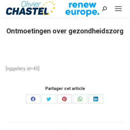
Recherche
:
Ontmoetingen over gezondheidszorg
Vous êtes ici :
[nggallery id=45]
Partager cet article
Partager
Partager
Partager
Partager
Partager
sur
sur
sur
sur
sur
Facebook
Twitter
Pinterest
WhatsApp
LinkedIn
Navigation