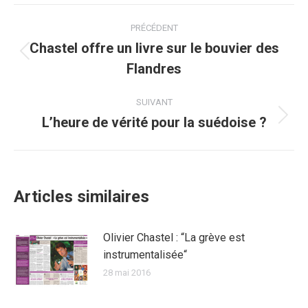
Facebook
Twitter
Pinterest
WhatsApp
LinkedIn
Navigation
PRÉCÉDENT
article
Chastel offre un livre sur le bouvier des
Article
Flandres
précédent
:
SUIVANT
L’heure de vérité pour la suédoise ?
Article
suivant
:
Articles similaires
Olivier Chastel : “La grève est
instrumentalisée“
28 mai 2016