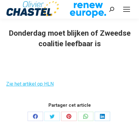
Recherche
:
Donderdag moet blijken of Zweedse
coalitie leefbaar is
Vous êtes ici :
Zie het artikel op HLN
Partager cet article
Partager
Partager
Partager
Partager
Partager
sur
sur
sur
sur
sur