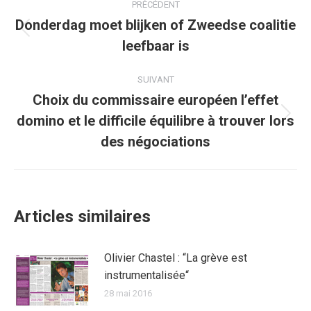
PRÉCÉDENT
article
Donderdag moet blijken of Zweedse coalitie
Article
leefbaar is
précédent
:
SUIVANT
Choix du commissaire européen l’effet
domino et le difficile équilibre à trouver lors
Article
suivant
des négociations
:
Articles similaires
Olivier Chastel : “La grève est
instrumentalisée“
28 mai 2016