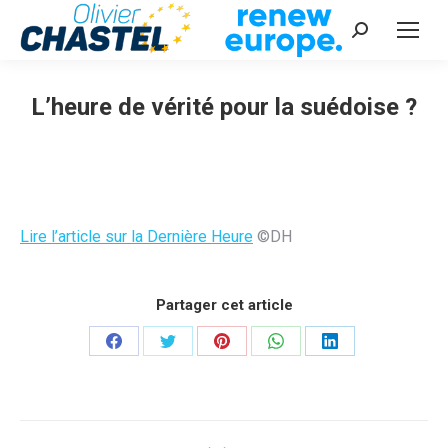
Recherche
:
L’heure de vérité pour la suédoise ?
Vous êtes ici :
Lire l’article sur la Dernière Heure
©DH
Partager cet article
Partager
Partager
Partager
Partager
Partager
sur
sur
sur
sur
sur
Facebook
Twitter
Pinterest
WhatsApp
LinkedIn
Navigation