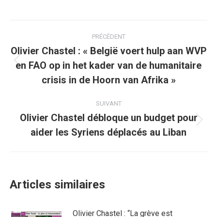
sur
sur
sur
sur
sur
Facebook
Twitter
Pinterest
WhatsApp
LinkedIn
Navigation
PRÉCÉDENT
article
Olivier Chastel : « België voert hulp aan WVP
en FAO op in het kader van de humanitaire
Article
précédent
crisis in de Hoorn van Afrika »
:
SUIVANT
Olivier Chastel débloque un budget pour
Article
aider les Syriens déplacés au Liban
suivant
:
Articles similaires
Olivier Chastel : “La grève est