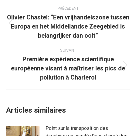
Navigation
PRÉCÉDENT
article
Olivier Chastel: “Een vrijhandelszone tussen
Europa en het Middellandse Zeegebied is
Article
précédent
belangrijker dan ooit”
:
SUIVANT
Première expérience scientifique
européenne visant à maîtriser les pics de
Article
suivant
pollution à Charleroi
:
Articles similaires
Point sur la transposition des
directives en comité d’avis chargé des