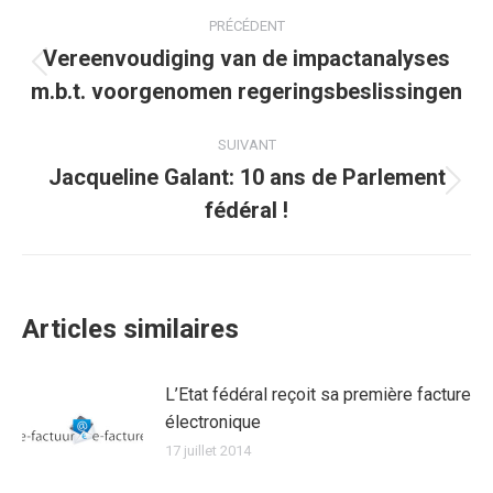
Navigation
PRÉCÉDENT
article
Vereenvoudiging van de impactanalyses
Article
m.b.t. voorgenomen regeringsbeslissingen
précédent
:
SUIVANT
Jacqueline Galant: 10 ans de Parlement
Article
fédéral !
suivant
:
Articles similaires
L’Etat fédéral reçoit sa première facture
électronique
17 juillet 2014