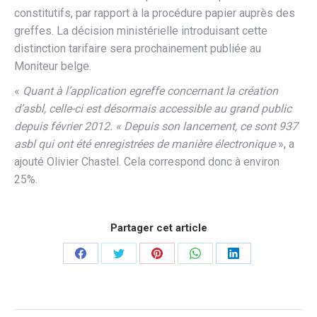
constitutifs, par rapport à la procédure papier auprès des
greffes. La décision ministérielle introduisant cette
distinction tarifaire sera prochainement publiée au
Moniteur belge.
«
Quant à l’application egreffe concernant la création
d’asbl, celle-ci est désormais accessible au grand public
depuis février 2012. « Depuis son lancement, ce sont 937
asbl qui ont été enregistrées de manière électronique
», a
ajouté Olivier Chastel. Cela correspond donc à environ
25%.
Partager cet article
Partager
Partager
Partager
Partager
Partager
sur
sur
sur
sur
sur
Facebook
Twitter
Pinterest
WhatsApp
LinkedIn