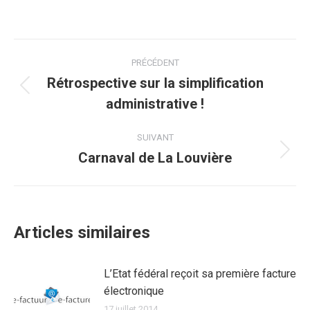
sur
sur
sur
sur
sur
Facebook
Twitter
Pinterest
WhatsApp
LinkedIn
Navigation
PRÉCÉDENT
article
Rétrospective sur la simplification
Article
administrative !
précédent
:
SUIVANT
Carnaval de La Louvière
Article
suivant
:
Articles similaires
L’Etat fédéral reçoit sa première facture
électronique
17 juillet 2014