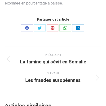
exprimée en pourcentage a baissé.
Partager cet article
Partager
Partager
Partager
Partager
Partager
sur
sur
sur
sur
sur
Facebook
Twitter
Pinterest
WhatsApp
LinkedIn
Navigation
PRÉCÉDENT
article
La famine qui sévit en Somalie
Article
précédent
:
SUIVANT
Les fraudes européennes
Article
suivant
:
Articles similaires