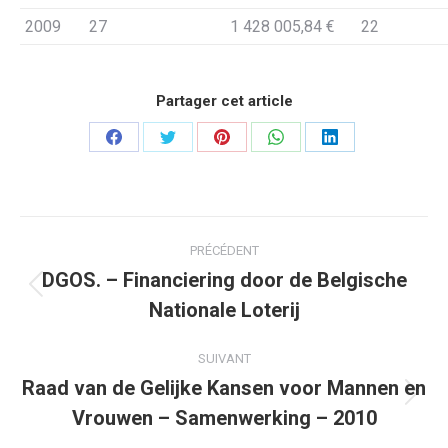
2009
27
1 428 005,84 €
22
Partager cet article
Partager
Partager
Partager
Partager
Partager
sur
sur
sur
sur
sur
Facebook
Twitter
Pinterest
WhatsApp
LinkedIn
Navigation
PRÉCÉDENT
article
DGOS. – Financiering door de Belgische
Article
Nationale Loterij
précédent
:
SUIVANT
Raad van de Gelijke Kansen voor Mannen en
Article
Vrouwen – Samenwerking – 2010
suivant