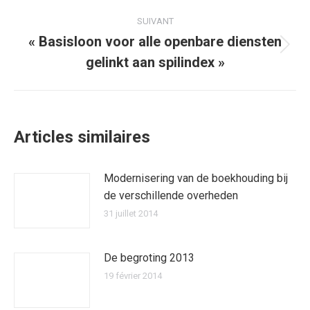
:
SUIVANT
« Basisloon voor alle openbare diensten
Article
gelinkt aan spilindex »
suivant
:
Articles similaires
Modernisering van de boekhouding bij
de verschillende overheden
31 juillet 2014
De begroting 2013
19 février 2014