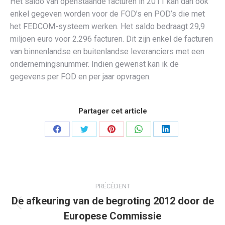
Het saldo van openstaande facturen in 2011 kan dan ook
enkel gegeven worden voor de FOD’s en POD’s die met
het FEDCOM-systeem werken. Het saldo bedraagt 29,9
miljoen euro voor 2.296 facturen. Dit zijn enkel de facturen
van binnenlandse en buitenlandse leveranciers met een
ondernemingsnummer. Indien gewenst kan ik de
gegevens per FOD en per jaar opvragen.
Partager cet article
Partager
Partager
Partager
Partager
Partager
sur
sur
sur
sur
sur
Facebook
Twitter
Pinterest
WhatsApp
LinkedIn
Navigation
PRÉCÉDENT
article
De afkeuring van de begroting 2012 door de
Article
Europese Commissie
précédent