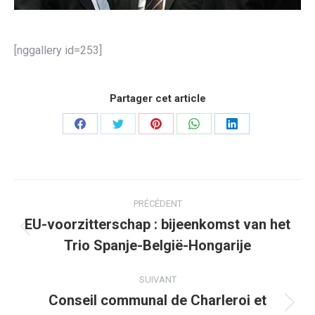
[nggallery id=253]
Partager cet article
Partager
Partager
Partager
Partager
Partager
sur
sur
sur
sur
sur
Facebook
Twitter
Pinterest
WhatsApp
LinkedIn
Navigation
PRÉCÉDENT
article
EU-voorzitterschap : bijeenkomst van het
Article
Trio Spanje-België-Hongarije
précédent
:
SUIVANT
Conseil communal de Charleroi et
Article