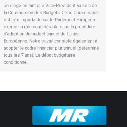
Je siège en tant que Vice-Président au sein de
la Commission des Budgets. Cette Commission
est très importante car le Parlement Européen
exerce un rôle considérable dans la procédure
d’adoption du budget annuel de l’Union
Européenne. Notre travail consiste également à
adopter le cadre financier pluriannuel (déterminé
tous les 7 ans). Le débat budgétaire
conditionne…