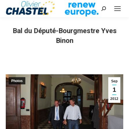
Recherche
:
Bal du Député-Bourgmestre Yves
Binon
Vous êtes ici :
Photos
Sep
1
2012