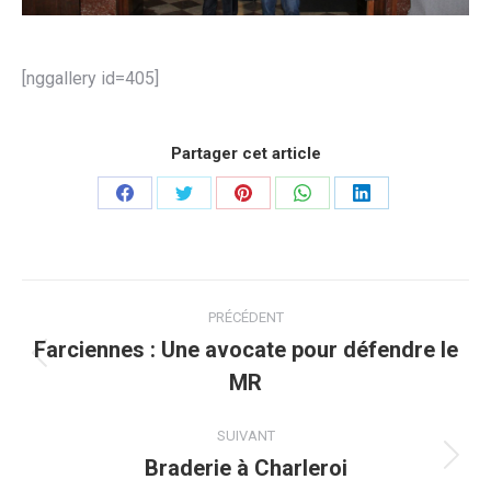
[nggallery id=405]
Partager cet article
Partager
Partager
Partager
Partager
Partager
sur
sur
sur
sur
sur
Facebook
Twitter
Pinterest
WhatsApp
LinkedIn
Navigation
PRÉCÉDENT
article
Farciennes : Une avocate pour défendre le
Article
MR
précédent
:
SUIVANT
Braderie à Charleroi
Article