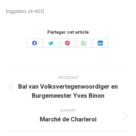
[nggallery id=403]
Partager cet article
Partager
Partager
Partager
Partager
Partager
sur
sur
sur
sur
sur
Facebook
Twitter
Pinterest
WhatsApp
LinkedIn
Navigation
PRÉCÉDENT
article
Bal van Volksvertegenwoordiger en
Article
Burgemeester Yves Binon
précédent
:
SUIVANT
Marché de Charleroi
Article
suivant
: