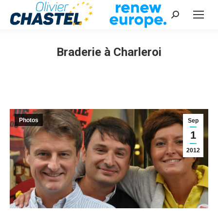
Recherche
:
Braderie à Charleroi
Vous êtes ici :
Photos
Sep
1
2012