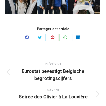
Partager cet article
Partager
Partager
Partager
Partager
Partager
sur
sur
sur
sur
sur
Facebook
Twitter
Pinterest
WhatsApp
LinkedIn
Navigation
PRÉCÉDENT
article
Eurostat bevestigt Belgische
Article
begrotingscijfers
précédent
:
SUIVANT
Soirée des Olivier à La Louvière
Article
suivant