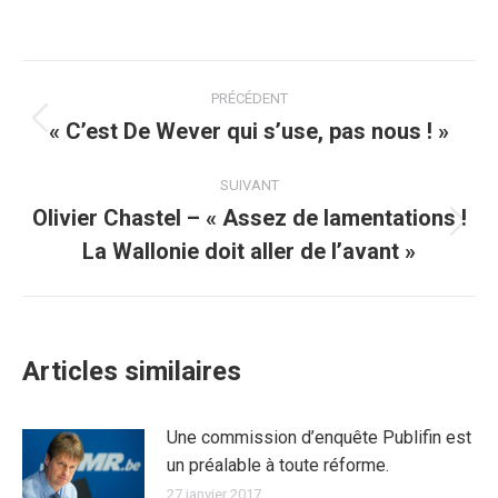
sur
sur
sur
sur
sur
Facebook
Twitter
Pinterest
WhatsApp
LinkedIn
Navigation
PRÉCÉDENT
article
« C’est De Wever qui s’use, pas nous ! »
Article
précédent
:
SUIVANT
Olivier Chastel – « Assez de lamentations !
Article
La Wallonie doit aller de l’avant »
suivant
:
Articles similaires
Une commission d’enquête Publifin est
un préalable à toute réforme.
27 janvier 2017