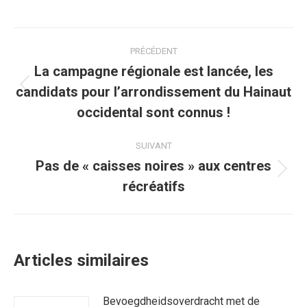
sur
sur
sur
sur
sur
Facebook
Twitter
Pinterest
WhatsApp
LinkedIn
Navigation
PRÉCÉDENT
article
La campagne régionale est lancée, les
candidats pour l’arrondissement du Hainaut
Article
précédent
occidental sont connus !
:
SUIVANT
Pas de « caisses noires » aux centres
Article
récréatifs
suivant
:
Articles similaires
Bevoegdheidsoverdracht met de