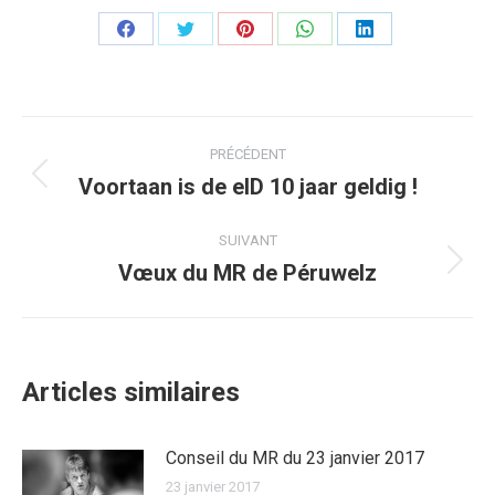
Partager
Partager
Partager
Partager
Partager
sur
sur
sur
sur
sur
Facebook
Twitter
Pinterest
WhatsApp
LinkedIn
Navigation
PRÉCÉDENT
article
Voortaan is de eID 10 jaar geldig !
Article
précédent
:
SUIVANT
Vœux du MR de Péruwelz
Article
suivant
:
Articles similaires
Conseil du MR du 23 janvier 2017
23 janvier 2017