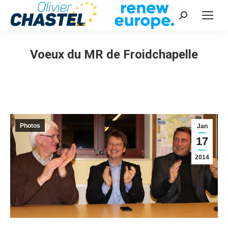
Recherche
:
Voeux du MR de Froidchapelle
Vous êtes ici :
Photos
Jan
17
2014