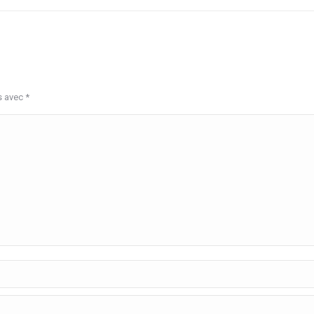
s avec
*