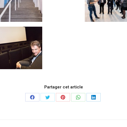
Partager cet article
Partager
Partager
Partager
Partager
Partager
sur
sur
sur
sur
sur
Facebook
Twitter
Pinterest
WhatsApp
LinkedIn