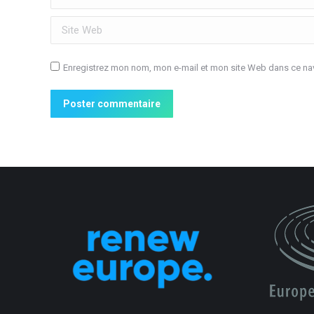
Site Web
Enregistrez mon nom, mon e-mail et mon site Web dans ce nav
Poster commentaire