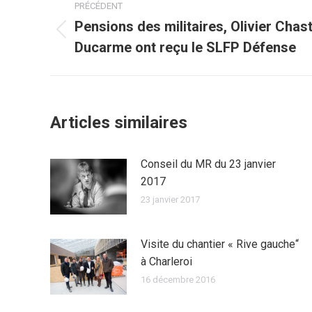
PRÉCÉDENT
article
Pensions des militaires, Olivier Chast
Article
Ducarme ont reçu le SLFP Défense
précédent
:
Articles similaires
Conseil du MR du 23 janvier
2017
23 janvier 2017
Visite du chantier « Rive gauche“
à Charleroi
16 décembre 2016