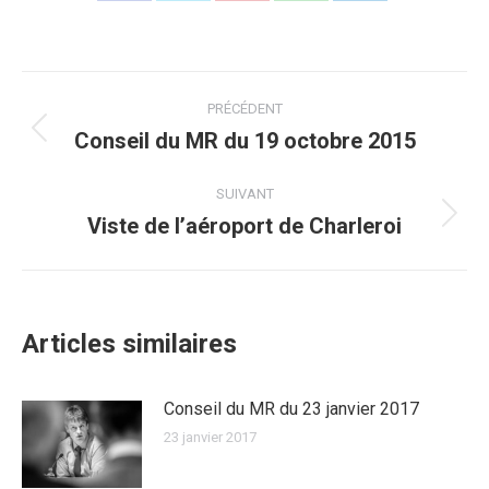
sur
sur
sur
sur
sur
Facebook
Twitter
Pinterest
WhatsApp
LinkedIn
Navigation
PRÉCÉDENT
article
Conseil du MR du 19 octobre 2015
Article
précédent
:
SUIVANT
Viste de l’aéroport de Charleroi
Article
suivant
:
Articles similaires
Conseil du MR du 23 janvier 2017
23 janvier 2017