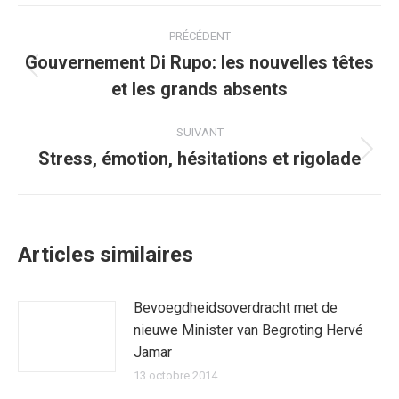
Facebook
Twitter
Pinterest
WhatsApp
LinkedIn
Navigation
PRÉCÉDENT
article
Gouvernement Di Rupo: les nouvelles têtes
Article
et les grands absents
précédent
:
SUIVANT
Stress, émotion, hésitations et rigolade
Article
suivant
:
Articles similaires
Bevoegdheidsoverdracht met de
nieuwe Minister van Begroting Hervé
Jamar
13 octobre 2014