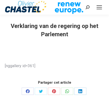
Recherche
:
Verklaring van de regering op het
Parlement
Vous êtes ici :
[nggallery id=361]
Partager cet article
Partager
Partager
Partager
Partager
Partager
sur
sur
sur
sur
sur