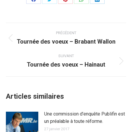
Partager
Partager
Partager
Partager
Partager
sur
sur
sur
sur
sur
Facebook
Twitter
Pinterest
WhatsApp
LinkedIn
Navigation
PRÉCÉDENT
article
Tournée des voeux – Brabant Wallon
Article
précédent
:
SUIVANT
Tournée des voeux – Hainaut
Article
suivant
:
Articles similaires
Une commission d’enquête Publifin est
un préalable à toute réforme.
27 janvier 2017