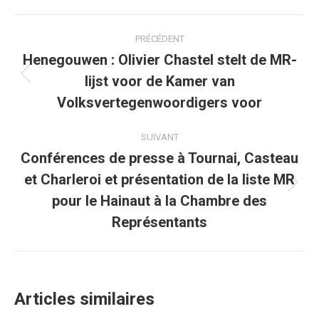
Facebook
Twitter
Pinterest
WhatsApp
LinkedIn
Navigation
PRÉCÉDENT
article
Henegouwen : Olivier Chastel stelt de MR-
lijst voor de Kamer van
Article
précédent
Volksvertegenwoordigers voor
:
SUIVANT
Conférences de presse à Tournai, Casteau
et Charleroi et présentation de la liste MR
Article
pour le Hainaut à la Chambre des
suivant
Représentants
:
Articles similaires