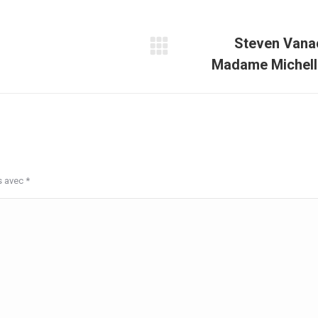
Steven Vanac
Article
Madame Michell
suivant
:
s avec
*