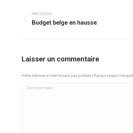
Navigation
PRÉCÉDENT
article
Budget belge en hausse
Article
précédent
:
Laisser un commentaire
Votre adresse e-mail ne sera pas publiée Champs requis marqué
Commentaire