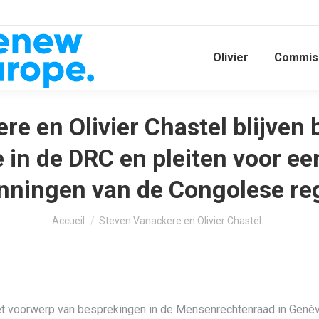
Olivier
Commiss
e en Olivier Chastel blijven
 in de DRC en pleiten voor ee
nningen van de Congolese re
Vous êtes ici :
Accueil
Steven Vanackere en Olivier Chastel…
t voorwerp van besprekingen in de Mensenrechtenraad in Genève