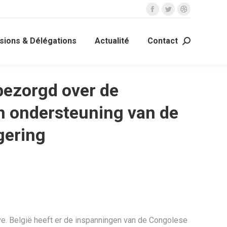
La
La
La
page
page
page
ions & Délégations
Actualité
Contact
Facebook
Twitter
Dribble
Recherche
s'ouvre
s'ouvre
s'ouvre
:
dans
dans
dans
une
une
une
 bezorgd over de
nouvelle
nouvelle
nouvelle
fenêtre
fenêtre
fenêtre
n ondersteuning van de
gering
. België heeft er de inspanningen van de Congolese