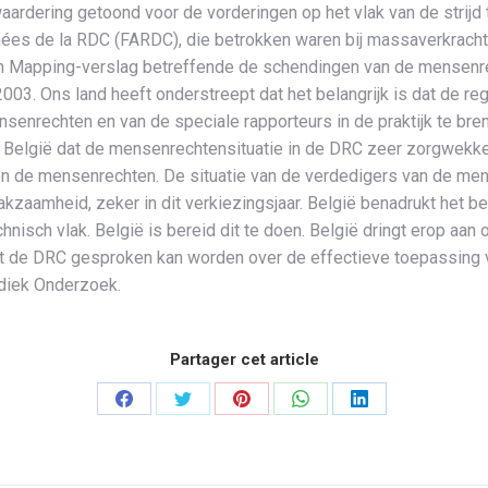
 waardering getoond voor de vorderingen op het vlak van de strij
mées de la RDC (FARDC), die betrokken waren bij massaverkracht
n Mapping-verslag betreffende de schendingen van de mensenrech
2003. Ons land heeft onderstreept dat het belangrijk is dat de r
nrechten en van de speciale rapporteurs in de praktijk te bren
België dat de mensenrechtensituatie in de DRC zeer zorgwekkend 
n de mensenrechten. De situatie van de verdedigers van de men
kzaamheid, zeker in dit verkiezingsjaar. België benadrukt het b
chnisch vlak. België is bereid dit te doen. België dringt erop 
t de DRC gesproken kan worden over de effectieve toepassing v
odiek Onderzoek.
Partager cet article
Partager
Partager
Partager
Partager
Partager
sur
sur
sur
sur
sur
Facebook
Twitter
Pinterest
WhatsApp
LinkedIn