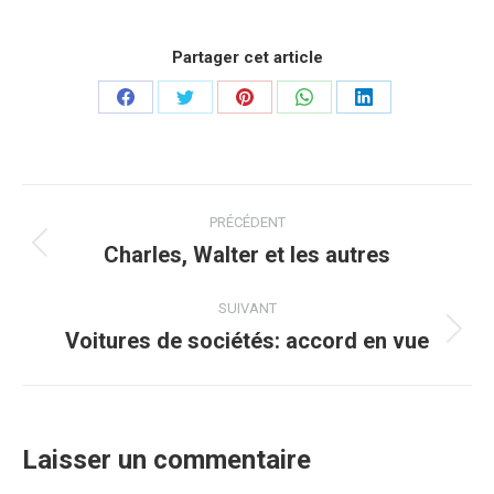
Partager cet article
Partager
Partager
Partager
Partager
Partager
sur
sur
sur
sur
sur
Facebook
Twitter
Pinterest
WhatsApp
LinkedIn
Navigation
PRÉCÉDENT
article
Charles, Walter et les autres
Article
précédent
:
SUIVANT
Voitures de sociétés: accord en vue
Article
suivant
:
Laisser un commentaire