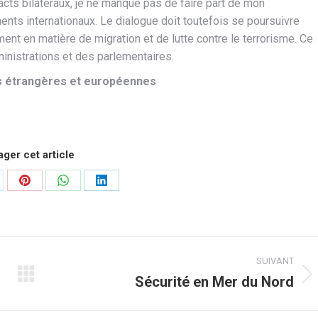
tacts bilatéraux, je ne manque pas de faire part de mon
ents internationaux. Le dialogue doit toutefois se poursuivre
ent en matière de migration et de lutte contre le terrorisme. Ce
inistrations et des parlementaires.
es étrangères
et européennes
ager cet article
rtager
Partager
Partager
Partager
r
sur
sur
sur
tter
Pinterest
WhatsApp
LinkedIn
SUIVANT
Sécurité en Mer du Nord
Article
suivant
: