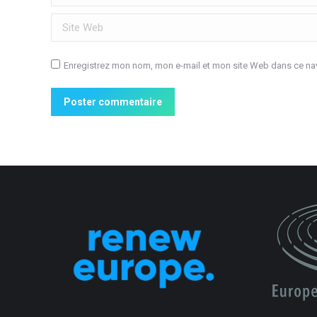
Site Web
Enregistrez mon nom, mon e-mail et mon site Web dans ce nav
Poster commentaire