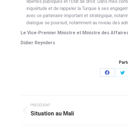
libertés publiques et l’Etat de droit. Dans mes con
inquiétude et de rappeler la Turquie à ses engagem
avec ce partenaire important et stratégique, notamm
dialogue se poursuit, notamment au niveau des adm
Le Vice-Premier Ministre et Ministre des Affair
Didier Reynders
Part
Partager
Pa
sur
su
Facebook
Twi
Navigation
PRÉCÉDENT
article
Situation au Mali
Article
précédent
: