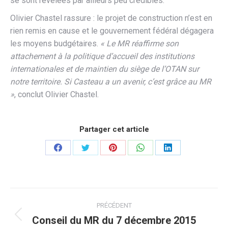
se sont révélées par ailleurs peu crédibles.
Olivier Chastel rassure : le projet de construction n’est en
rien remis en cause et le gouvernement fédéral dégagera
les moyens budgétaires.
« Le MR réaffirme son
attachement à la politique d’accueil des institutions
internationales et de maintien du siège de l’OTAN sur
notre territoire. Si Casteau a un avenir, c’est grâce au MR
»
, conclut Olivier Chastel.
Partager cet article
Partager
Partager
Partager
Partager
Partager
sur
sur
sur
sur
sur
Facebook
Twitter
Pinterest
WhatsApp
LinkedIn
Navigation
PRÉCÉDENT
article
Conseil du MR du 7 décembre 2015
Article