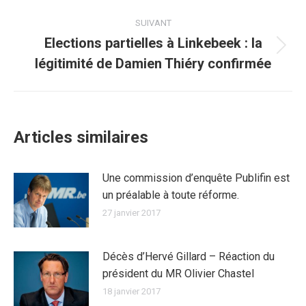
précédent
:
SUIVANT
Elections partielles à Linkebeek : la
Article
légitimité de Damien Thiéry confirmée
suivant
:
Articles similaires
Une commission d’enquête Publifin est
un préalable à toute réforme.
27 janvier 2017
Décès d’Hervé Gillard – Réaction du
président du MR Olivier Chastel
18 janvier 2017