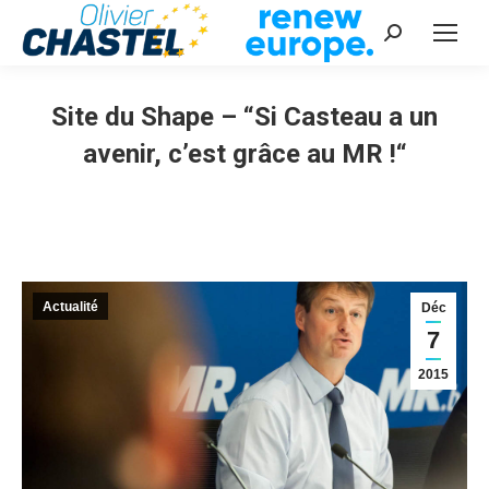
Recherche
:
Site du Shape – “Si Casteau a un
avenir, c’est grâce au MR !“
Vous êtes ici :
Actualité
Déc
7
2015