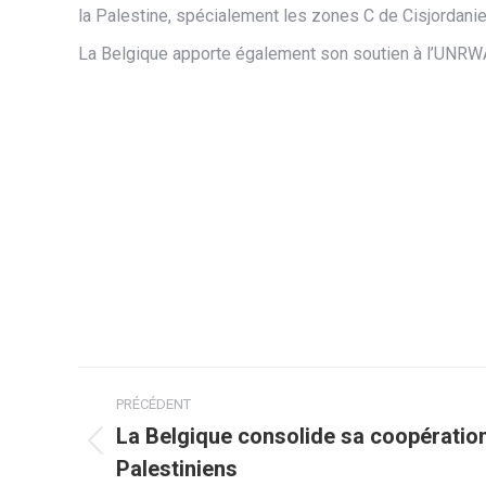
la Palestine, spécialement les zones C de Cisjordanie
La Belgique apporte également son soutien à l’UNRWA
Navigation
PRÉCÉDENT
article
La Belgique consolide sa coopération 
Article
Palestiniens
précédent