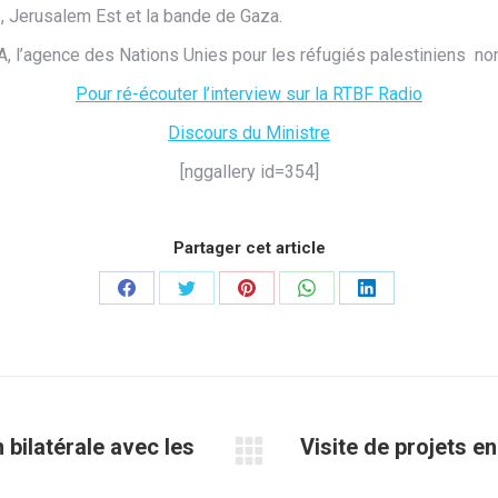
, Jerusalem Est et la bande de Gaza.
, l’agence des Nations Unies pour les réfugiés palestiniens no
Pour ré-écouter l’interview sur la RTBF Radio
Discours du Ministre
[nggallery id=354]
Partager cet article
Partager
Partager
Partager
Partager
Partager
sur
sur
sur
sur
sur
Facebook
Twitter
Pinterest
WhatsApp
LinkedIn
bilatérale avec les
Visite de projets e
Article
suivant