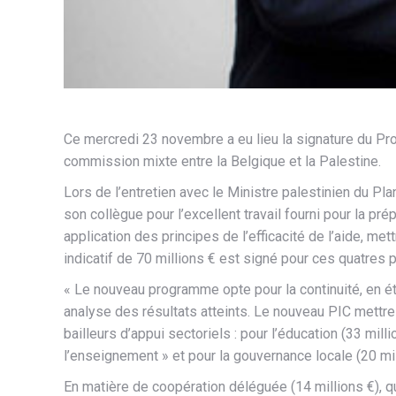
Ce mercredi 23 novembre a eu lieu la signature du Pro
commission mixte entre la Belgique et la Palestine.
Lors de l’entretien avec le Ministre palestinien du P
son collègue pour l’excellent travail fourni pour la 
application des principes de l’efficacité de l’aide, met
indicatif de 70 millions € est signé pour ces quatres 
« Le nouveau programme opte pour la continuité, en é
analyse des résultats atteints. Le nouveau PIC mettre 
bailleurs d’appui sectoriels : pour l’éducation (33 mil
l’enseignement » et pour la gouvernance locale (20 mi
En matière de coopération déléguée (14 millions €), q