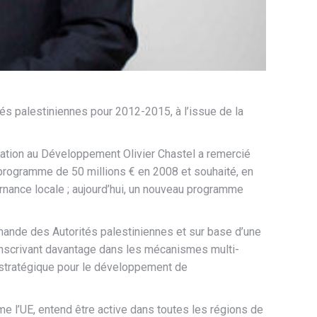
és palestiniennes pour 2012-2015, à l’issue de la
ération au Développement Olivier Chastel a remercié
n programme de 50 millions € en 2008 et souhaité, en
uvernance locale ; aujourd’hui, un nouveau programme
mande des Autorités palestiniennes et sur base d’une
s’inscrivant davantage dans les mécanismes multi-
an stratégique pour le développement de
e l’UE, entend être active dans toutes les régions de