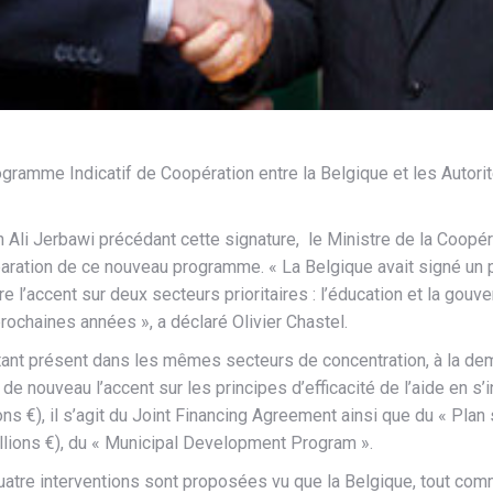
gramme Indicatif de Coopération entre la Belgique et les Autorit
lan Ali Jerbawi précédant cette signature, le Ministre de la Coop
préparation de ce nouveau programme. « La Belgique avait signé u
tre l’accent sur deux secteurs prioritaires : l’éducation et la go
prochaines années », a déclaré Olivier Chastel.
tant présent dans les mêmes secteurs de concentration, à la de
de nouveau l’accent sur les principes d’efficacité de l’aide en 
lions €), il s’agit du Joint Financing Agreement ainsi que du « Pl
llions €), du « Municipal Development Program ».
uatre interventions sont proposées vu que la Belgique, tout comm