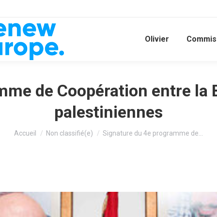
Olivier
Commiss
me de Coopération entre la B
palestiniennes
Vous êtes ici :
Accueil
Non classifié(e)
Signature du 4e programme de…