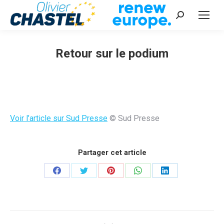
Recherche
:
Retour sur le podium
Vous êtes ici :
Voir l’article sur Sud Presse
© Sud Presse
Partager cet article
Partager
Partager
Partager
Partager
Partager
sur
sur
sur
sur
sur
Facebook
Twitter
Pinterest
WhatsApp
LinkedIn
Navigation