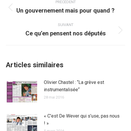
PRÉCÉDENT
article
Un gouvernement mais pour quand ?
Article
précédent
:
SUIVANT
Ce qu’en pensent nos députés
Article
suivant
:
Articles similaires
Olivier Chastel : “La grève est
instrumentalisée“
28 mai 2016
« C’est De Wever qui s’use, pas nous
! »
5 mars 2016