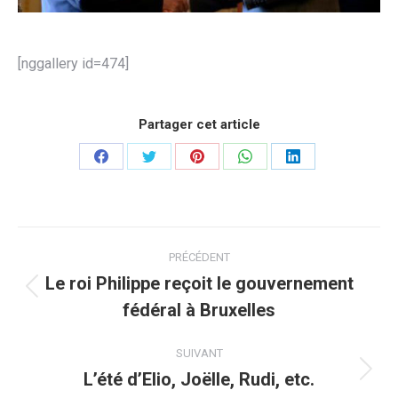
[nggallery id=474]
Partager cet article
Partager
Partager
Partager
Partager
Partager
sur
sur
sur
sur
sur
Facebook
Twitter
Pinterest
WhatsApp
LinkedIn
Navigation
PRÉCÉDENT
article
Le roi Philippe reçoit le gouvernement
Article
fédéral à Bruxelles
précédent
:
SUIVANT
L’été d’Elio, Joëlle, Rudi, etc.
Article