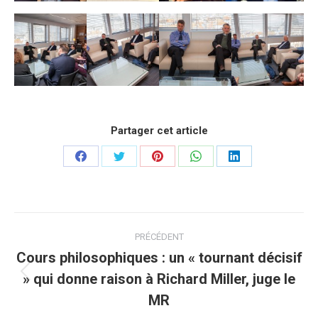
Partager cet article
Partager
Partager
Partager
Partager
Partager
sur
sur
sur
sur
sur
Facebook
Twitter
Pinterest
WhatsApp
LinkedIn
Navigation
PRÉCÉDENT
article
Cours philosophiques : un « tournant décisif
» qui donne raison à Richard Miller, juge le
Article
précédent
MR
: