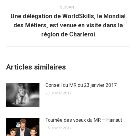
SUIVANT
Une délégation de WorldSkills, le Mondial
des Métiers, est venue en visite dans la
Article
suivant
région de Charleroi
:
Articles similaires
Conseil du MR du 23 janvier 2017
23 janvier 2017
Tournée des voeux du MR – Hainaut
15 janvier 2017