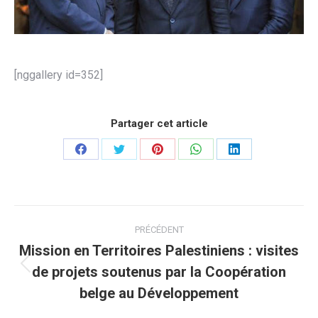
[nggallery id=352]
Partager cet article
Partager
Partager
Partager
Partager
Partager
sur
sur
sur
sur
sur
Facebook
Twitter
Pinterest
WhatsApp
LinkedIn
Navigation
PRÉCÉDENT
article
Mission en Territoires Palestiniens : visites
de projets soutenus par la Coopération
Article
précédent
belge au Développement
: