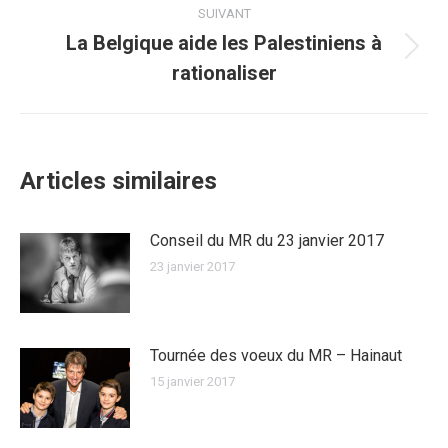
SUIVANT
La Belgique aide les Palestiniens à
Article
rationaliser
suivant
:
Articles similaires
Conseil du MR du 23 janvier 2017
23 janvier 2017
Tournée des voeux du MR – Hainaut
15 janvier 2017