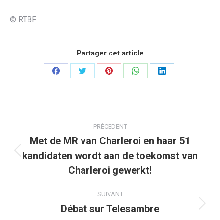
© RTBF
Partager cet article
Partager
Partager
Partager
Partager
Partager
sur
sur
sur
sur
sur
Facebook
Twitter
Pinterest
WhatsApp
LinkedIn
Navigation
PRÉCÉDENT
article
Met de MR van Charleroi en haar 51
kandidaten wordt aan de toekomst van
Article
précédent
Charleroi gewerkt!
:
SUIVANT
Débat sur Telesambre
Article