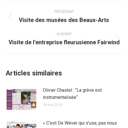
Facebook
Twitter
Pinterest
WhatsApp
LinkedIn
Navigation
PRÉCÉDENT
article
Visite des musées des Beaux-Arts
Article
précédent
:
SUIVANT
Visite de l’entreprise fleurusienne Fairwind
Article
suivant
:
Articles similaires
Olivier Chastel : “La grève est
instrumentalisée“
28 mai 2016
« C’est De Wever qui s’use, pas nous