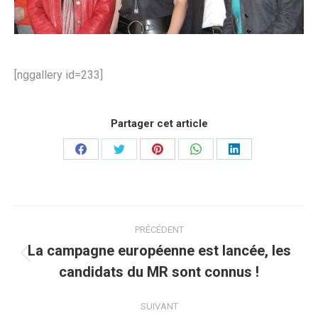
[nggallery id=233]
Partager cet article
Partager
Partager
Partager
Partager
Partager
sur
sur
sur
sur
sur
Facebook
Twitter
Pinterest
WhatsApp
LinkedIn
Navigation
PRÉCÉDENT
article
La campagne européenne est lancée, les
Article
candidats du MR sont connus !
précédent
:
SUIVANT