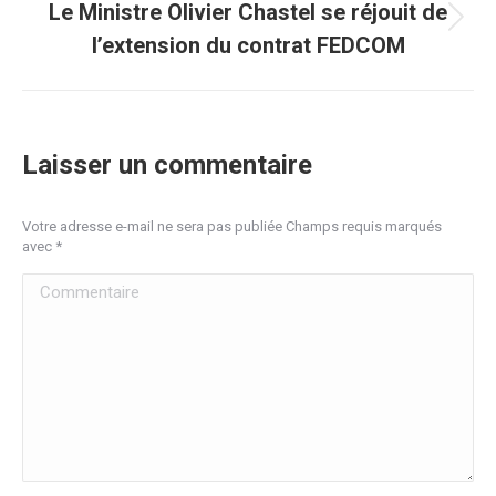
Le Ministre Olivier Chastel se réjouit de
Article
l’extension du contrat FEDCOM
suivant
:
Laisser un commentaire
Votre adresse e-mail ne sera pas publiée Champs requis marqués
avec
*
Commentaire