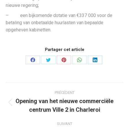
nieuwe regering;
– een bijkomende dotatie van €337 000 voor de
betaling van onbetaalde huurlasten van bepaalde
opgeheven kabinetten.
Partager cet article
Partager
Partager
Partager
Partager
Partager
sur
sur
sur
sur
sur
Facebook
Twitter
Pinterest
WhatsApp
LinkedIn
Navigation
PRÉCÉDENT
article
Opening van het nieuwe commerciële
Article
centrum Ville 2 in Charleroi
précédent
:
SUIVANT